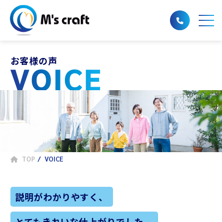
株式会社エムズクラ
フト
お客様の声
voice
TOP
VOICE
説明がわかりやすく、
とてもきれいな仕上がりでした。